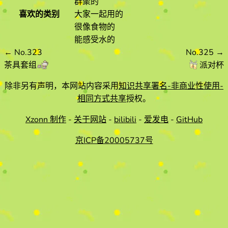
群聚的
喜欢的类别
大家一起用的
很像食物的
能感受水的
←
No.323
No.325
→
茶具套组
派对杯
除非另有声明，本网站内容采用
知识共享署名-非商业性使用-
相同方式共享
授权。
Xzonn 制作
-
关于网站
-
bilibili
-
爱发电
-
GitHub
京ICP备20005737号