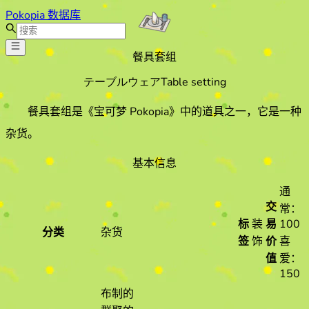
Pokopia 数据库
餐具套组
テーブルウェア
Table setting
餐具套组
是《宝可梦 Pokopia》中的道具之一
，它是一种
杂货
。
基本信息
通
交
常：
标
装
易
100
分类
杂货
签
饰
价
喜
值
爱：
150
布制的