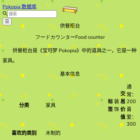
Pokopia 数据库
供餐柜台
フードカウンター
Food counter
供餐柜台
是《宝可梦 Pokopia》中的道具之一
，它是一种
家具
。
基本信息
通
交
常：
标
装
易
200
分类
家具
签
饰
价
喜
值
爱：
300
喜欢的类别
木制的