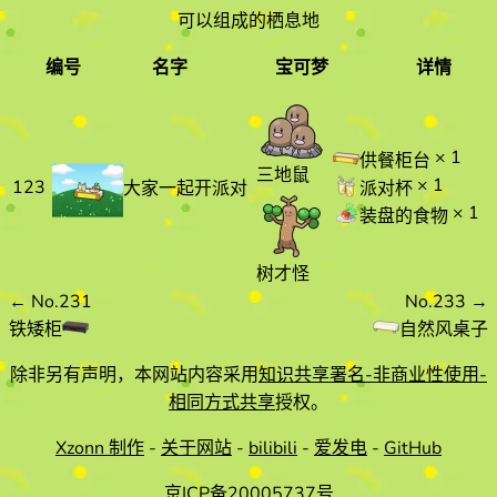
可以组成的栖息地
编号
名字
宝可梦
详情
编号
名字
宝可梦
详情
× 1
供餐柜台
三地鼠
× 1
123
派对杯
大家一起开派对
× 1
装盘的食物
树才怪
←
No.231
No.233
→
铁矮柜
自然风桌子
除非另有声明，本网站内容采用
知识共享署名-非商业性使用-
相同方式共享
授权。
Xzonn 制作
-
关于网站
-
bilibili
-
爱发电
-
GitHub
京ICP备20005737号