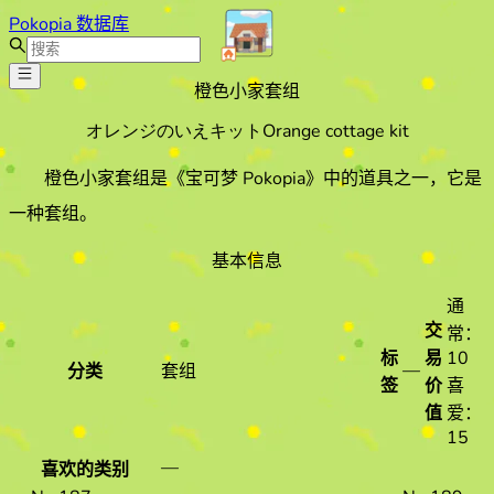
Pokopia 数据库
橙色小家套组
オレンジのいえキット
Orange cottage kit
橙色小家套组
是《宝可梦 Pokopia》中的道具之一
，它是
一种套组
。
基本信息
通
交
常：
标
易
10
—
分类
套组
签
价
喜
值
爱：
15
—
喜欢的类别