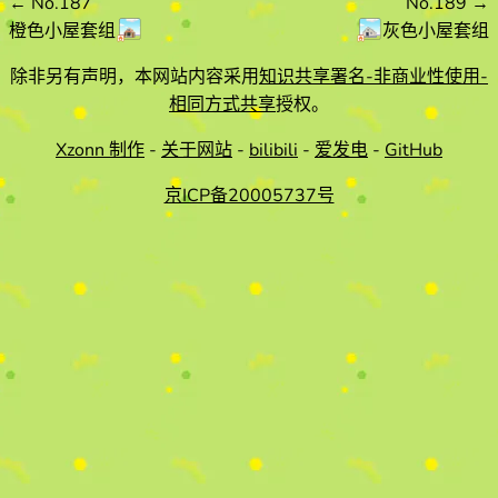
←
No.187
No.189
→
橙色小屋套组
灰色小屋套组
除非另有声明，本网站内容采用
知识共享署名-非商业性使用-
相同方式共享
授权。
Xzonn 制作
-
关于网站
-
bilibili
-
爱发电
-
GitHub
京ICP备20005737号