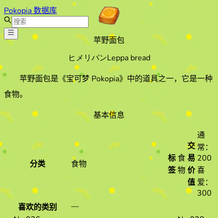
Pokopia 数据库
苹野面包
ヒメリパン
Leppa bread
苹野面包
是《宝可梦 Pokopia》中的道具之一
，它是一种
食物
。
基本信息
通
交
常：
标
食
易
200
分类
食物
签
物
价
喜
值
爱：
300
—
喜欢的类别