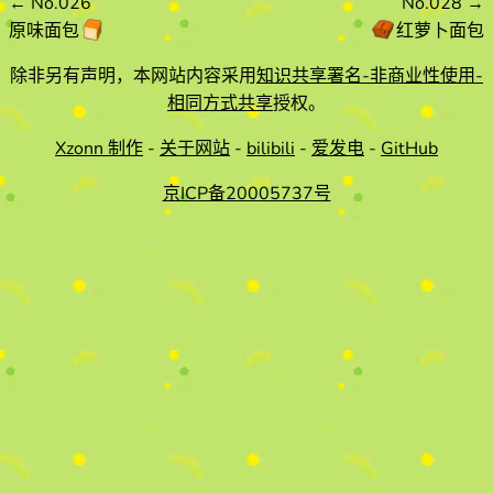
←
No.026
No.028
→
原味面包
红萝卜面包
除非另有声明，本网站内容采用
知识共享署名-非商业性使用-
相同方式共享
授权。
Xzonn 制作
-
关于网站
-
bilibili
-
爱发电
-
GitHub
京ICP备20005737号