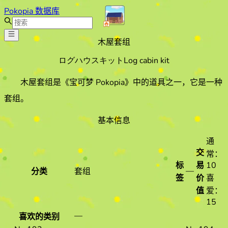
Pokopia 数据库
木屋套组
ログハウスキット
Log cabin kit
木屋套组
是《宝可梦 Pokopia》中的道具之一
，它是一种
套组
。
基本信息
通
交
常：
标
易
10
—
分类
套组
签
价
喜
值
爱：
15
—
喜欢的类别