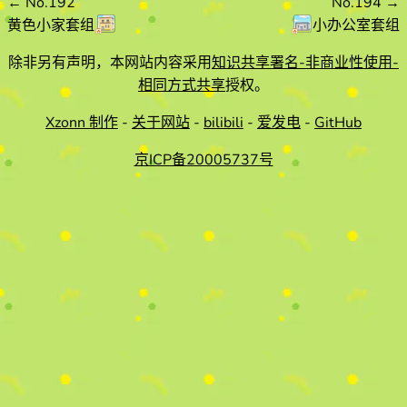
←
No.192
No.194
→
黄色小家套组
小办公室套组
除非另有声明，本网站内容采用
知识共享署名-非商业性使用-
相同方式共享
授权。
Xzonn 制作
-
关于网站
-
bilibili
-
爱发电
-
GitHub
京ICP备20005737号