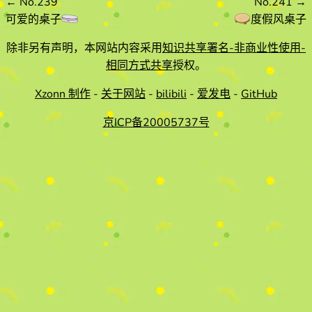
←
No.239
No.241
→
可爱的桌子
度假风桌子
除非另有声明，本网站内容采用
知识共享署名-非商业性使用-
相同方式共享
授权。
Xzonn 制作
-
关于网站
-
bilibili
-
爱发电
-
GitHub
京ICP备20005737号