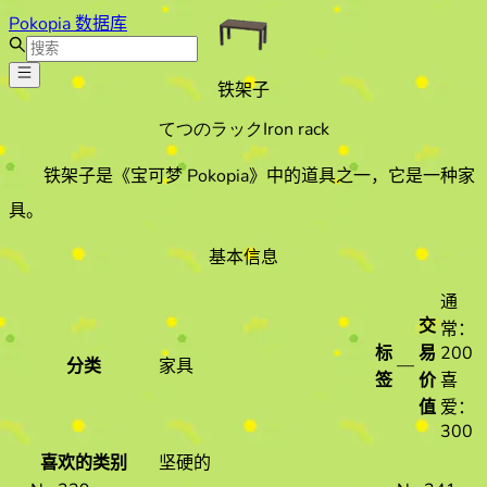
Pokopia 数据库
铁架子
てつのラック
Iron rack
铁架子
是《宝可梦 Pokopia》中的道具之一
，它是一种家
具
。
基本信息
通
交
常：
标
易
200
—
分类
家具
签
价
喜
值
爱：
300
喜欢的类别
坚硬的