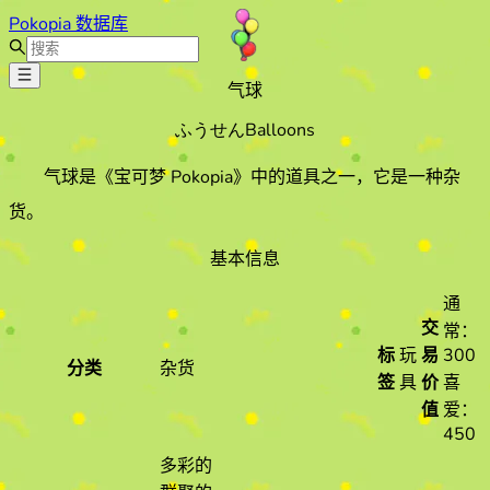
Pokopia 数据库
气球
ふうせん
Balloons
气球
是《宝可梦 Pokopia》中的道具之一
，它是一种杂
货
。
基本信息
通
交
常：
标
玩
易
300
分类
杂货
签
具
价
喜
值
爱：
450
多彩的