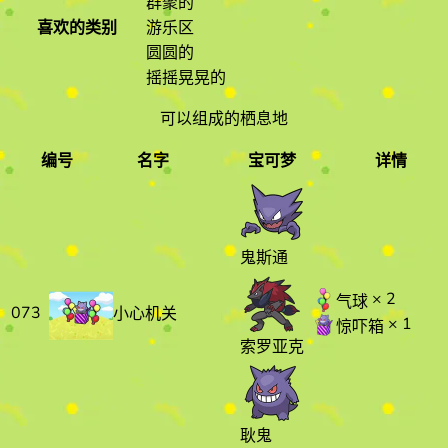
群聚的
喜欢的类别
游乐区
圆圆的
摇摇晃晃的
可以组成的栖息地
编号
名字
宝可梦
详情
编号
名字
宝可梦
详情
鬼斯通
× 2
气球
073
小心机关
× 1
惊吓箱
索罗亚克
耿鬼