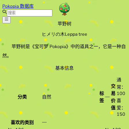
Pokopia 数据库
苹野树
ヒメリの木
Leppa tree
苹野树
是《宝可梦 Pokopia》中的道具之一
，它是一种自
然
。
基本信息
通
交
常：
标
易
100
—
分类
自然
签
价
喜
值
爱：
150
—
喜欢的类别