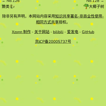
←
No.126
No.128
→
蕨类
大椰子树
除非另有声明，本网站内容采用
知识共享署名-非商业性使用-
相同方式共享
授权。
Xzonn 制作
-
关于网站
-
bilibili
-
爱发电
-
GitHub
京ICP备20005737号