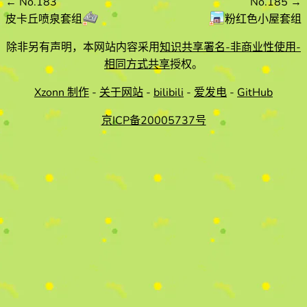
←
No.183
No.185
→
皮卡丘喷泉套组
粉红色小屋套组
除非另有声明，本网站内容采用
知识共享署名-非商业性使用-
相同方式共享
授权。
Xzonn 制作
-
关于网站
-
bilibili
-
爱发电
-
GitHub
京ICP备20005737号