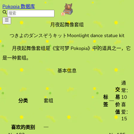
Pokopia 数据库
月夜起舞像套组
つきよのダンスぞうキット
Moonlight dance statue kit
月夜起舞像套组
是《宝可梦 Pokopia》中的道具之一
，它
是一种套组
。
基本信息
通
交
常：
标
易
10
—
分类
套组
签
价
喜
值
爱：
15
—
喜欢的类别