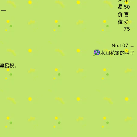
常：
易
50
—
价
喜
值
爱：
75
No.107
→
水润花篱的种子
享
授权。