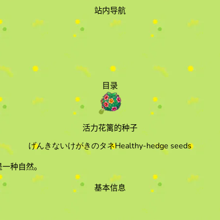
站内导航
目录
活力花篱的种子
げんきないけがきのタネ
Healthy-hedge seeds
是一种自然
。
基本信息