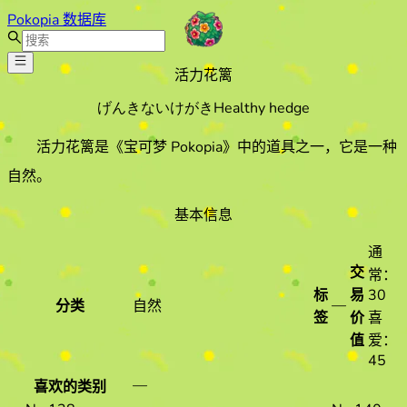
Pokopia 数据库
活力花篱
げんきないけがき
Healthy hedge
活力花篱
是《宝可梦 Pokopia》中的道具之一
，它是一种
自然
。
基本信息
通
交
常：
标
易
30
—
分类
自然
签
价
喜
值
爱：
45
—
喜欢的类别