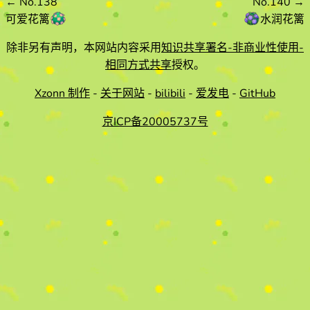
←
No.138
No.140
→
可爱花篱
水润花篱
除非另有声明，本网站内容采用
知识共享署名-非商业性使用-
相同方式共享
授权。
Xzonn 制作
-
关于网站
-
bilibili
-
爱发电
-
GitHub
京ICP备20005737号