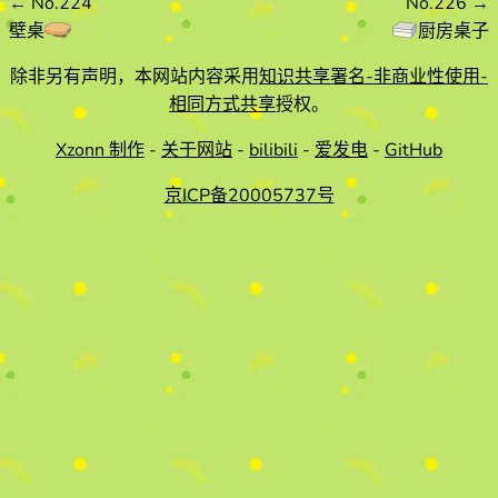
←
No.224
No.226
→
壁桌
厨房桌子
除非另有声明，本网站内容采用
知识共享署名-非商业性使用-
相同方式共享
授权。
Xzonn 制作
-
关于网站
-
bilibili
-
爱发电
-
GitHub
京ICP备20005737号