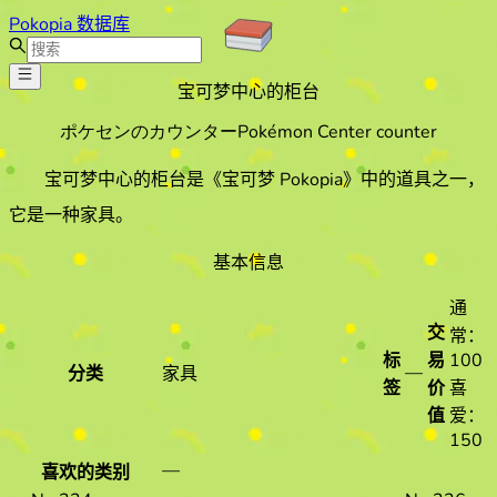
Pokopia 数据库
宝可梦中心的柜台
ポケセンのカウンター
Pokémon Center counter
宝可梦中心的柜台
是《宝可梦 Pokopia》中的道具之一
，
它是一种家具
。
基本信息
通
交
常：
标
易
100
—
分类
家具
签
价
喜
值
爱：
150
—
喜欢的类别